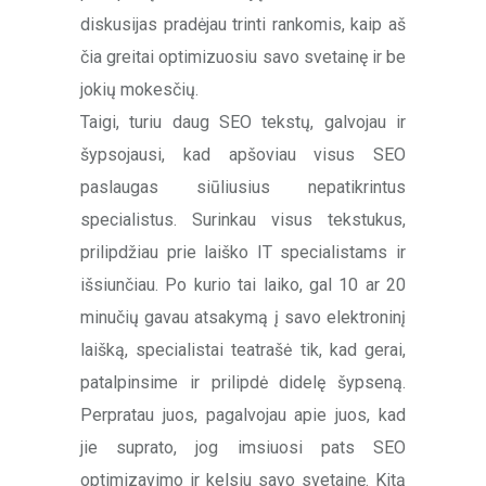
diskusijas pradėjau trinti rankomis, kaip aš
čia greitai optimizuosiu savo svetainę ir be
jokių mokesčių.
Taigi, turiu daug SEO tekstų, galvojau ir
šypsojausi, kad apšoviau visus SEO
paslaugas siūliusius nepatikrintus
specialistus. Surinkau visus tekstukus,
prilipdžiau prie laiško IT specialistams ir
išsiunčiau. Po kurio tai laiko, gal 10 ar 20
minučių gavau atsakymą į savo elektroninį
laišką, specialistai teatrašė tik, kad gerai,
patalpinsime ir prilipdė didelę šypseną.
Perpratau juos, pagalvojau apie juos, kad
jie suprato, jog imsiuosi pats SEO
optimizavimo ir kelsiu savo svetainę. Kitą