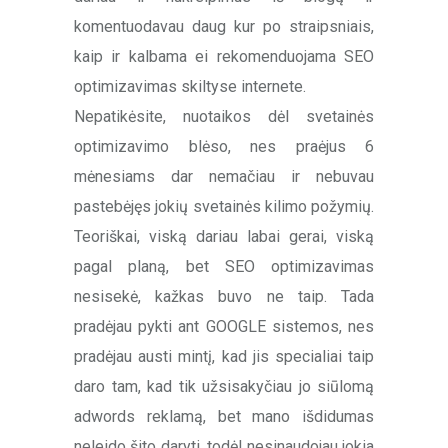
komentuodavau daug kur po straipsniais,
kaip ir kalbama ei rekomenduojama SEO
optimizavimas skiltyse internete.
Nepatikėsite, nuotaikos dėl svetainės
optimizavimo blėso, nes praėjus 6
mėnesiams dar nemačiau ir nebuvau
pastebėjęs jokių svetainės kilimo požymių.
Teoriškai, viską dariau labai gerai, viską
pagal planą, bet SEO optimizavimas
nesisekė, kažkas buvo ne taip. Tada
pradėjau pykti ant GOOGLE sistemos, nes
pradėjau austi mintį, kad jis specialiai taip
daro tam, kad tik užsisakyčiau jo siūlomą
adwords reklamą, bet mano išdidumas
neleido šito daryti, todėl nesinaudojau jokia