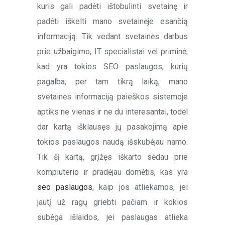
kuris gali padėti ištobulinti svetainę ir
padėti iškelti mano svetainėje esančią
informaciją. Tik vedant svetainės darbus
prie užbaigimo, IT specialistai vėl priminė,
kad yra tokios SEO paslaugos, kurių
pagalba, per tam tikrą laiką, mano
svetainės informaciją paieškos sistemoje
aptiks ne vienas ir ne du interesantai, todėl
dar kartą išklausęs jų pasakojimą apie
tokios paslaugos naudą išskubėjau namo.
Tik šį kartą, grįžęs iškarto sėdau prie
kompiuterio ir pradėjau domėtis, kas yra
seo paslaugos
, kaip jos atliekamos, jei
jautį už ragų griebti pačiam ir kokios
subėga išlaidos, jei paslaugas atlieka