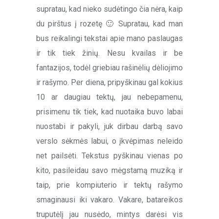
supratau, kad nieko sudėtingo čia nėra, kaip
du pirštus į rozetę 🙂 Supratau, kad man
bus reikalingi tekstai apie mano paslaugas
ir tik tiek žinių. Nesu kvailas ir be
fantazijos, todėl griebiau rašinėlių dėliojimo
ir rašymo. Per diena, pripyškinau gal kokius
10 ar daugiau tektų, jau nebepamenu,
prisimenu tik tiek, kad nuotaika buvo labai
nuostabi ir pakyli, juk dirbau darbą savo
verslo sėkmės labui, o įkvėpimas neleido
net pailsėti. Tekstus pyškinau vienas po
kito, pasileidau savo mėgstamą muziką ir
taip, prie kompiuterio ir tektų rašymo
smaginausi iki vakaro. Vakare, batareikos
truputėlį jau nusėdo, mintys darėsi vis