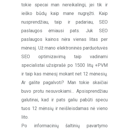
tokie specai man nereikalingi, jei tik ir
ieško būdų kaip mane nugręžti. Kaip
nusprendžiau, taip ir padariau, SEO
paslaugos ėmiausi pats. Juk SEO
paslaugos kainos nėra vienas litas per
mėnesį. Už mano elektroninės parduotuvės
SEO optimizavimą taip vadinami
specialistai užsiprašė po 1500 litų +PVM
ir taip kas mėnesį mokant net 12 mėnesių.
Ar galite pagalvoti? Man tokie skaičiai
buvo protu nesuvokiami… Apsisprendžiau
galutinai, kad ir pats galiu pabūti specu
tuos 12 mėnsių ir neišleisdamas nė vieno
lito.
Po informacinių šaltinių pavartymo