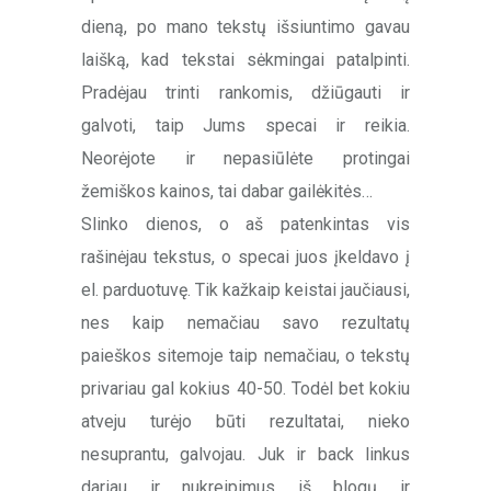
dieną, po mano tekstų išsiuntimo gavau
laišką, kad tekstai sėkmingai patalpinti.
Pradėjau trinti rankomis, džiūgauti ir
galvoti, taip Jums specai ir reikia.
Neorėjote ir nepasiūlėte protingai
žemiškos kainos, tai dabar gailėkitės…
Slinko dienos, o aš patenkintas vis
rašinėjau tekstus, o specai juos įkeldavo į
el. parduotuvę. Tik kažkaip keistai jaučiausi,
nes kaip nemačiau savo rezultatų
paieškos sitemoje taip nemačiau, o tekstų
privariau gal kokius 40-50. Todėl bet kokiu
atveju turėjo būti rezultatai, nieko
nesuprantu, galvojau. Juk ir back linkus
dariau ir nukreipimus iš blogų ir