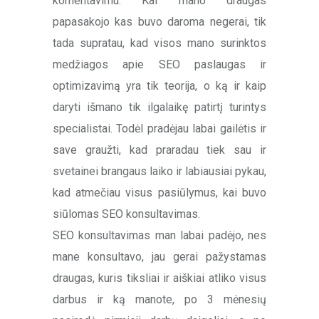
komentavimu. Kai mano draugas
papasakojo kas buvo daroma negerai, tik
tada supratau, kad visos mano surinktos
medžiagos apie SEO paslaugas ir
optimizavimą yra tik teorija, o ką ir kaip
daryti išmano tik ilgalaikę patirtį turintys
specialistai. Todėl pradėjau labai gailėtis ir
save graužti, kad praradau tiek sau ir
svetainei brangaus laiko ir labiausiai pykau,
kad atmečiau visus pasiūlymus, kai buvo
siūlomas SEO konsultavimas.
SEO konsultavimas man labai padėjo, nes
mane konsultavo, jau gerai pažystamas
draugas, kuris tiksliai ir aiškiai atliko visus
darbus ir ką manote, po 3 mėnesių