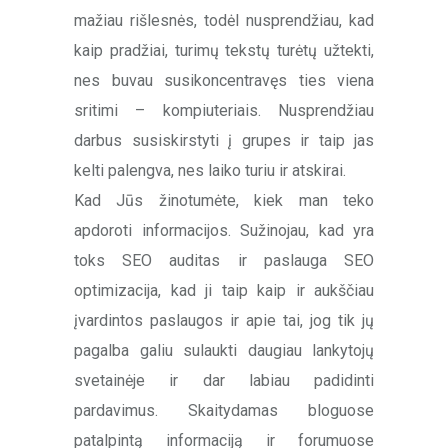
mažiau rišlesnės, todėl nusprendžiau, kad
kaip pradžiai, turimų tekstų turėtų užtekti,
nes buvau susikoncentravęs ties viena
sritimi – kompiuteriais. Nusprendžiau
darbus susiskirstyti į grupes ir taip jas
kelti palengva, nes laiko turiu ir atskirai.
Kad Jūs žinotumėte, kiek man teko
apdoroti informacijos. Sužinojau, kad yra
toks SEO auditas ir paslauga SEO
optimizacija, kad ji taip kaip ir aukščiau
įvardintos paslaugos ir apie tai, jog tik jų
pagalba galiu sulaukti daugiau lankytojų
svetainėje ir dar labiau padidinti
pardavimus. Skaitydamas bloguose
patalpintą informaciją ir forumuose