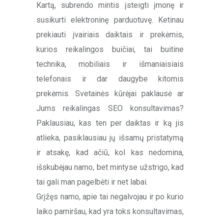
Kartą, subrendo mintis įsteigti įmonę ir
susikurti elektroninę parduotuvę. Ketinau
prekiauti įvairiais daiktais ir prekėmis,
kurios reikalingos buičiai, tai buitine
technika, mobiliais ir išmaniaisiais
telefonais ir dar daugybe kitomis
prekėmis. Svetainės kūrėjai paklausė ar
Jums reikalingas SEO konsultavimas?
Paklausiau, kas ten per daiktas ir ką jis
atlieka, pasiklausiau jų išsamų pristatymą
ir atsakę, kad ačiū, kol kas nedomina,
išskubėjau namo, bet mintyse užstrigo, kad
tai gali man pagelbėti ir net labai.
Grįžęs namo, apie tai negalvojau ir po kurio
laiko pamiršau, kad yra toks konsultavimas,