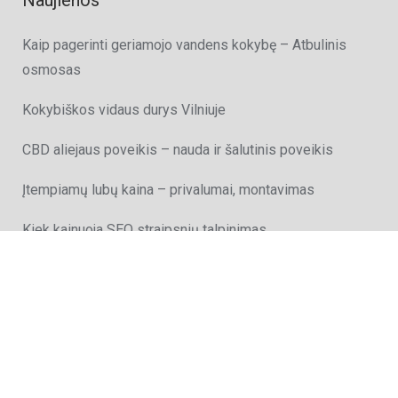
Naujienos
Kaip pagerinti geriamojo vandens kokybę – Atbulinis
osmosas
Kokybiškos vidaus durys Vilniuje
CBD aliejaus poveikis – nauda ir šalutinis poveikis
Įtempiamų lubų kaina – privalumai, montavimas
Kiek kainuoja SEO straipsnių talpinimas
Kokia nauda talpinti straipsnius į nulinius katalogus?
SEO sprendimai
– MB IT Turas
į.k. 303142883 |
PVM kodas
: LT