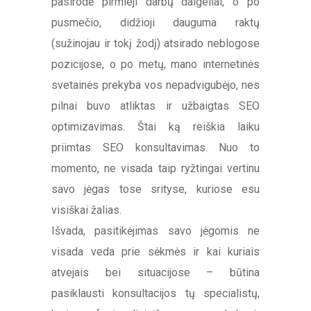
pasirodė pirmieji darbų daigeliai, o po
pusmečio, didžioji dauguma raktų
(sužinojau ir tokį žodį) atsirado neblogose
pozicijose, o po metų, mano internetinės
svetainės prekyba vos nepadvigubėjo, nes
pilnai buvo atliktas ir užbaigtas SEO
optimizavimas. Štai ką reiškia laiku
priimtas SEO konsultavimas. Nuo to
momento, ne visada taip ryžtingai vertinu
savo jėgas tose srityse, kuriose esu
visiškai žalias.
Išvada, pasitikėjimas savo jėgomis ne
visada veda prie sėkmės ir kai kuriais
atvejais bei situacijose – būtina
pasiklausti konsultacijos tų specialistų,