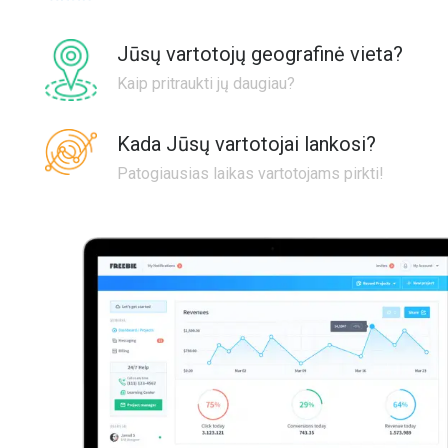
Jūsų vartotojų geografinė vieta?
Kaip pritraukti jų daugiau?
Kada Jūsų vartotojai lankosi?
Patogiausias laikas vartotojams pirkti!