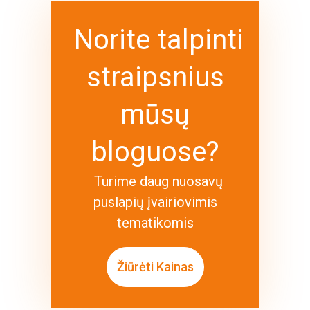
Norite talpinti
straipsnius
mūsų
bloguose?
Turime daug nuosavų
puslapių įvairiovimis
tematikomis
Žiūrėti Kainas