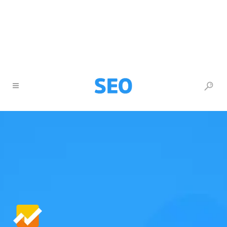
+370 677 26777
info@itturas.lt