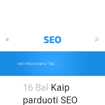
+370 677 26777
info@itturas.lt
seo tekstai kaina Tag
16 Bal
Kaip
parduoti SEO