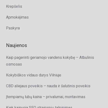
Krepšelis
Apmokėjimas
Paskyra
Naujienos
Kaip pagerinti geriamojo vandens kokybę – Atbulinis
osmosas
Kokybiškos vidaus durys Vilniuje
CBD aliejaus poveikis – nauda ir šalutinis poveikis
Įtempiamų lubų kaina – privalumai, montavimas
Kiek kainuoja SEO straipsnių talpinimas