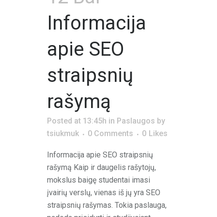
Informacija
apie SEO
straipsnių
rašymą
Posted at 13:45h
in
Paslaugos
by
tsiukmuk
0 Comments
0
Likes
Informacija apie SEO straipsnių
rašymą Kaip ir daugelis rašytojų,
mokslus baigę studentai imasi
įvairių verslų, vienas iš jų yra SEO
straipsnių rašymas. Tokia paslauga,