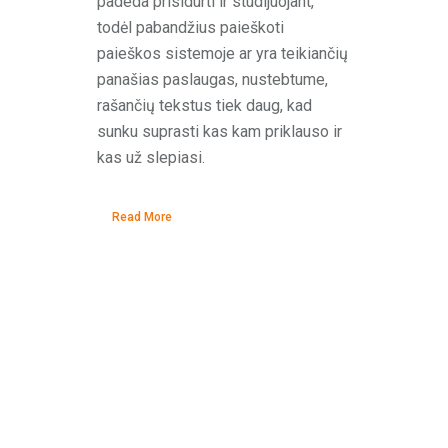
padeda prisidurti ir studijuojant,
todėl pabandžius paieškoti
paieškos sistemoje ar yra teikiančių
panašias paslaugas, nustebtume,
rašančių tekstus tiek daug, kad
sunku suprasti kas kam priklauso ir
kas už slepiasi.
Read More