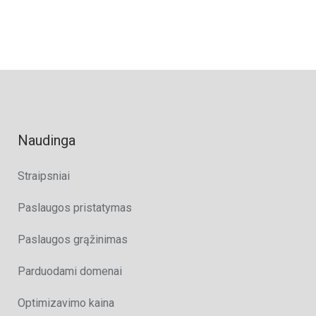
Naudinga
Straipsniai
Paslaugos pristatymas
Paslaugos grąžinimas
Parduodami domenai
Optimizavimo kaina