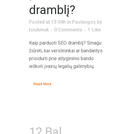
dramblį?
Posted at 13:04h
in
Paslaugos
by
tsiukmuk
0 Comments
1
Like
Kaip parduoti SEO dramblį? Smagu
žiūrėti, kai verslininkai ar bandantys
prisidurti prie atlyginimo bando
ieškoti įvairių legalių galimybių.
Read More
12 Bal