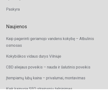
Paskyra
Naujienos
Kaip pagerinti geriamojo vandens kokybę – Atbulinis
osmosas
Kokybiškos vidaus durys Vilniuje
CBD aliejaus poveikis – nauda ir šalutinis poveikis
Įtempiamų lubų kaina – privalumai, montavimas
Kiek kainuoja SEO straipsnių talpinimas
Kokia nauda talpinti straipsnius į nulinius katalogus?