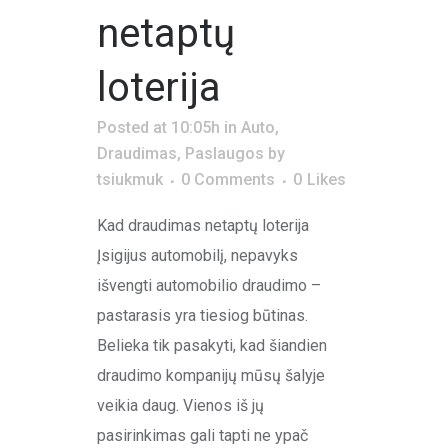
netaptų
loterija
Posted at 10:05h
in
Auto
,
Draudimas
,
Paslaugos
by
tsiukmuk
0 Comments
0
Likes
Kad draudimas netaptų loterija
Įsigijus automobilį, nepavyks
išvengti automobilio draudimo –
pastarasis yra tiesiog būtinas.
Belieka tik pasakyti, kad šiandien
draudimo kompanijų mūsų šalyje
veikia daug. Vienos iš jų
pasirinkimas gali tapti ne ypač