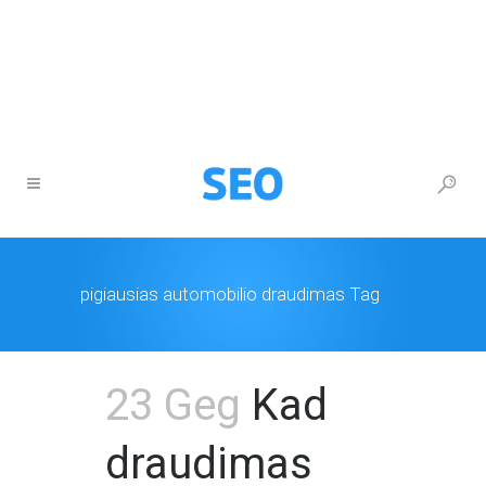
+370 677 26777
info@itturas.lt
pigiausias automobilio draudimas Tag
23 Geg
Kad
draudimas