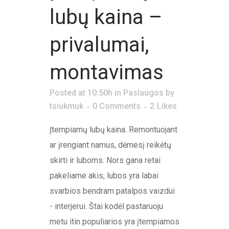
lubų kaina –
privalumai,
montavimas
Posted at 10:50h
in
Paslaugos
by
tsiukmuk
0 Comments
2
Likes
Įtempiamų lubų kaina. Remontuojant
ar įrengiant namus, dėmesį reikėtų
skirti ir luboms. Nors gana retai
pakeliame akis, lubos yra labai
svarbios bendram patalpos vaizdui
- interjerui. Štai kodėl pastaruoju
metu itin populiarios yra įtempiamos