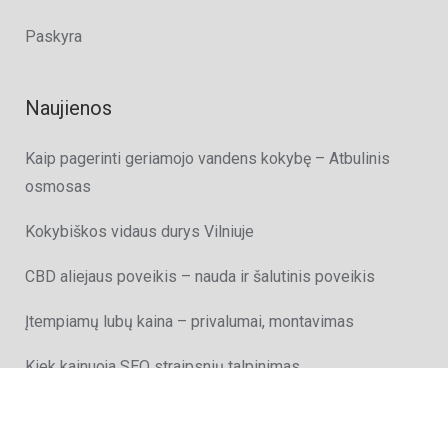
Paskyra
Naujienos
Kaip pagerinti geriamojo vandens kokybę – Atbulinis
osmosas
Kokybiškos vidaus durys Vilniuje
CBD aliejaus poveikis – nauda ir šalutinis poveikis
Įtempiamų lubų kaina – privalumai, montavimas
Kiek kainuoja SEO straipsnių talpinimas
Kokia nauda talpinti straipsnius į nulinius katalogus?