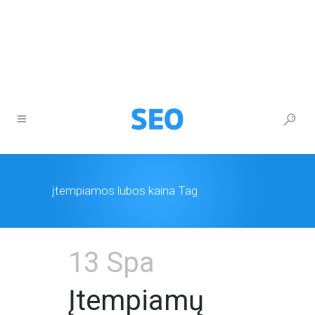
+370 677 26777
info@itturas.lt
įtempiamos lubos kaina Tag
13 Spa
Įtempiamų