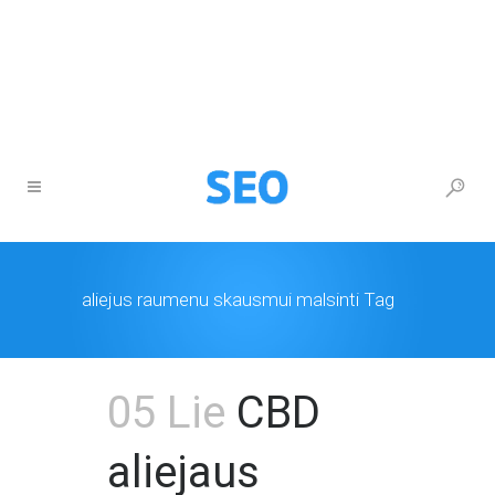
+370 677 26777
info@itturas.lt
aliejus raumenu skausmui malsinti Tag
05 Lie
CBD
aliejaus