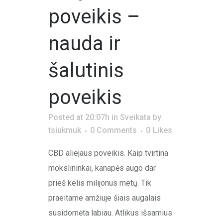
poveikis –
nauda ir
šalutinis
poveikis
Posted at 20:07h
in
Sveikata
by
tsiukmuk
0 Comments
0
Likes
CBD aliejaus poveikis. Kaip tvirtina
mokslininkai, kanapės augo dar
prieš kelis milijonus metų. Tik
praeitame amžiuje šiais augalais
susidomėta labiau. Atlikus išsamius