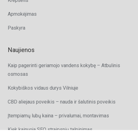
Krepšelis
Apmokėjimas
Paskyra
Naujienos
Kaip pagerinti geriamojo vandens kokybę – Atbulinis
osmosas
Kokybiškos vidaus durys Vilniuje
CBD aliejaus poveikis – nauda ir šalutinis poveikis
Įtempiamų lubų kaina – privalumai, montavimas
Kiek kainuoja SEO straipsnių talpinimas